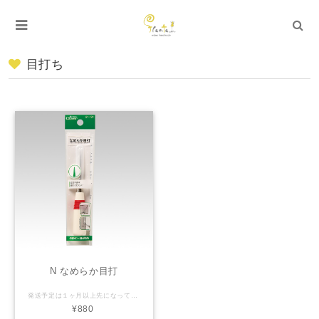
目打ち
N なめらか目打
発送予定は１ヶ月以上先になっておりますが、7日営業日以内でのお届けになります。 ーーーーーー 角を整えたり、生地を送ったりする時に便利。 生地に穴を開けたいときN目打がおすすめ https://kigoromo.freateshop.com/items/65520739
¥880