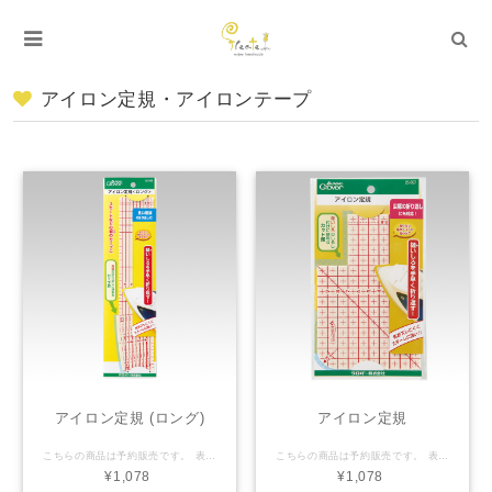
アイロン定規・アイロンテープ
アイロン定規 (ロング)
アイロン定規
こちらの商品は予約販売です。 表示されている発送予定日に関わらず、7日営業日以内でお送りできる予定です。 ーーーーーー 長い直線や曲線の折り返しに便利です。 スカートなどの裾上げや三つ折りなど、布の折り返しを手早く簡単にできる「アイロン定規」のロングタイプです。 長い直線を折り返すことができる25ｃｍの「長辺」とスカートの裾などの曲線の折り返しに便利な「カーブ辺」をつくりました。 長辺は洋服作りなどの長い直線に。短辺は袖口などの細かい部分に。カーブ辺はスカートの裾などの曲線に。 使い方：折り上げたい幅のラインに布端を合わせます。定規の端で布を折り、折り目にアイロンをあててください。 パッケージサイズ：85×290×3mm 商品番号：25-059
こちらの商品は予約販売です。 表示されている発送予定日に関わらず、7日営業日以内でお送りできる予定です。
¥1,078
¥1,078